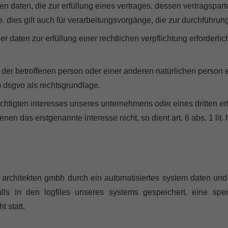
aten, die zur erfüllung eines vertrages, dessen vertragspartei d
age. dies gilt auch für verarbeitungsvorgänge, die zur durchführ
aten zur erfüllung einer rechtlichen verpflichtung erforderlich 
en der betroffenen person oder einer anderen natürlichen perso
 d) dsgvo als rechtsgrundlage.
echtigten interesses unseres unternehmens oder eines dritten er
nen das erstgenannte interesse nicht, so dient art. 6 abs. 1 lit. 
ars architekten gmbh durch ein automatisiertes system daten und
alls in den logfiles unseres systems gespeichert. eine s
 statt.