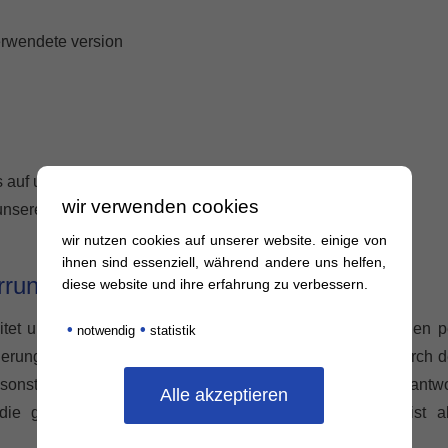
erwendete version
uf unsere internetseite gelangt (referrer)
wir verwenden cookies
 unsere webseite aufgerufen werden
wir nutzen cookies auf unserer website. einige von
ihnen sind essenziell, während andere uns helfen,
errung von personenbezogenen daten
diese website und ihre erfahrung zu verbessern.
beitet und speichert personenbezogene daten der betroffenen 
•
•
notwendig
statistik
cherung kann darüber hinaus dann erfolgen, soweit dies durch 
onstigen vorschriften, denen der für die verarbeitung verantwo
die genannten vorschriften vorgeschriebene speicherfrist