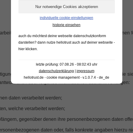
individuelle cookie-einstellungen
historie einsehen
eitet, sind sie betroffener i.s.d. dsgvo und es stehen ihnen
auch du möchtest deine webseite datenschutzkonform
darstellen? dann nutze
hellotrust auch auf deiner webseite -
hier klicken
.
letzte prüfung: 07.08.26 - 08:02:43 uhr
datenschutzerklärung
|
impressum
igung darüber verlangen, ob personenbezogene daten, die sie b
hellotrust.de - cookie management - v.1.0.7.4 - de_de
antwortlichen über folgende informationen auskunft verlangen:
en daten verarbeitet werden;
en, welche verarbeitet werden;
pfängern, gegenüber denen ihre personenbezogenen daten offe
rsonenbezogenen daten oder, falls konkrete angaben hierzu nicht