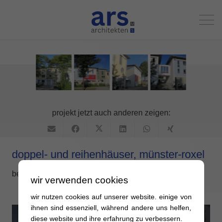
projekt jetzt auch anderen zeigen:
doppel- und reihenhäuser, münster-roxel
beschreibung erfolgt in kürze
wir verwenden cookies
wir nutzen cookies auf unserer website. einige von
ihnen sind essenziell, während andere uns helfen,
diese website und ihre erfahrung zu verbessern.
wohn- und