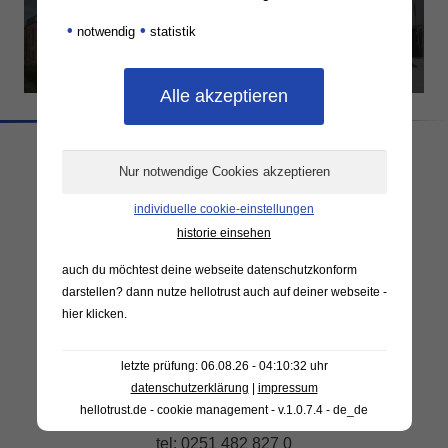
geschäftshaus,
einfamilienhaus,
•
•
notwendig
statistik
münster-
münster-wolbeck
gremmendorf
individuelle cookie-einstellungen
historie einsehen
auch du möchtest deine webseite datenschutzkonform
darstellen? dann nutze
hellotrust auch auf deiner webseite -
ars architekten gmbh
hier klicken
.
kanalstr 91
letzte prüfung: 06.08.26 - 04:10:32 uhr
48147 münster
datenschutzerklärung
|
impressum
hellotrust.de - cookie management - v.1.0.7.4 - de_de
tel: 0251 482 827 0